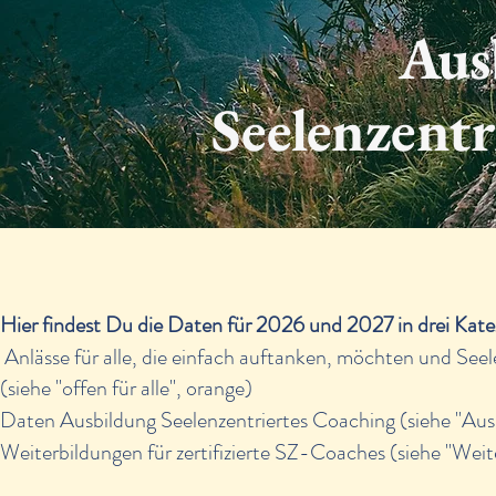
Aus
Seelenzentr
Hier findest Du die Daten für 2026 und 2027 in drei Kate
Anlässe für alle, die einfach auftanken, möchten und See
(siehe "offen für alle", orange)
Daten Ausbildung Seelenzentriertes Coaching (siehe "Ausb
Weiterbildungen für zertifizierte SZ-Coaches (siehe "Weite