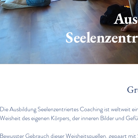
Aus
Seelenzentr
Gr
Die Ausbildung Seelenzentriertes Coaching ist weltweit e
Weisheit des eigenen Körpers, der inneren Bilder und Gefüh
Bewusster Gebrauch dieser Weisheitsquellen, gepaart mit 