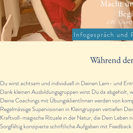
Macht un
Begi
J.W. Goeth
Infogespräch und 
Während der
Du wirst achtsam und individuell in Deinen Lern- und Ent
Dank kleinen Ausbildungsgruppen wirst Du da abgeholt,
Deine Coachings mit ÜbungsklientInnen werden von komp
Regelmässige Supervisionen in Kleingruppen vertiefen D
Kraftvoll-magische Rituale in der Natur, die Dein Leben 
Sorgfältig konzipierte schriftliche Aufgaben mit Feedback f