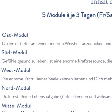
Inhalt 
5 Module à je 3 Tagen (Fr/S
Ost-Modul
Du lernst tiefer an Deiner inneren Weisheit anzudocken und 
KlientInnen zu ihren inneren Ressourcen zu führen.

Süd-Modul
Es wird klar, warum Du innere Ausweicher hast und wie Du d
heilsam integrieren kannst.

Gefühle gesund zu leben, ist eine enorme Kraftressource, die
Du lernst, Menschen darin nachhaltig zu coachen.
entdecken und geniessen wirst. Nachhaltiges heilen Deiner e
West-Modul
Verletzungen wird vertieft und Du erlernst erstaunlich wirks
Werkzeuge, wie Du Menschen in ihren Gefühlen und Emotio
Die enorme Kraft Deiner Seele kennen lernen und Dich mehr
achtsam begleiten kannst.
ihr führen lassen, bringt Orientierung und Freude in unserer 
Nord-Modul
chaotischen Welt. 

Du lernst Menschen in ihre Seelenkraft coachen.

Du lernst Deine Lebensaufgabe (tiefer) kennen und wirksam(
Eigene Schattenanteile (unerlöste Kräfte) wirst Du weiter 
der Welt umzusetzen. Andere Menschen darin zu begleiten, is
Mitte-Modul
integrieren und achtsame Wege kennen lernen, wie KlientInne
einfach erfüllend.

eigenen erlösen können.