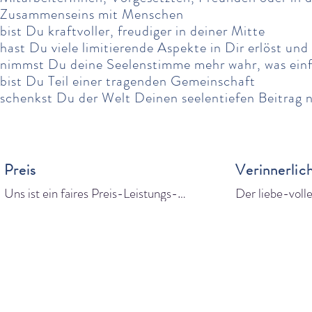
Zusammenseins mit Menschen
bist Du kraftvoller, freudiger in deiner Mitte
hast Du viele limitierende Aspekte in Dir erlöst und
nimmst Du deine Seelenstimme mehr wahr, was einf
bist Du Teil einer tragenden Gemeinschaft
schenkst Du der Welt Deinen seelentiefen Beitrag n
Preis
Verinnerli
Uns ist ein faires Preis-Leistungs-
Der liebe-volle
Verhältnis wichtig. Unser Preisrahmen 
seelenzentrier
ermöglicht, dass Dein finanzielles 
beim Verinnerli
Spektrum berücksichtigt wird. 

"Prüfung") wich
Jedes Jahr offerieren wir zudem zwei 
reduzierte Stipendienplätze.

Der Unterrichts
Gerne besprechen wir alles weitere mit 
Dir an. Deine S
Dir.
Seelenzentriert