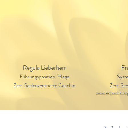
Regula Lieberherr
Fr
Führungsposition Pflege
Syst
Zert. Seelenzentrierte Coachin
Zert. Se
www.ent-wicklun