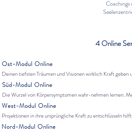
Coachings 
Seelenzentri
4 Online Se
Ost-Modul Online
Deinen tiefsten Träumen und Visionen wirklich Kraft geben un
leben. Menschen darin zu begleiten, selber voll zu erblühen, ist
Süd-Modul Online
Glück.
Die Wurzel von Körpersymptomen wahr-nehmen lernen. Me
darin coachen, ihre liebevoll anzunehmen und die Botschaft d
West-Modul Online
ent-decken, ist Grundlage für Heilung.

Entscheidungen Seelenzentriert fällen, macht das Komplexe 
Projektionen in ihre ursprüngliche Kraft zu entschlüsseln hilft 
einfach. Du lernst effiziente Werkzeuge, wie du Menschen be
diese ein für alle Mal loszulassen. Du lernst die Schritte um es
Nord-Modul Online
wichtigen Entscheidungen coachen kannst.
Dir und KlientInnen anzuwenden.